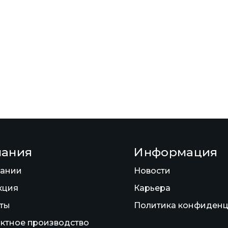
пания
Информация
пании
Новости
кция
Карьера
ты
Политика конфиденц
ктное производство