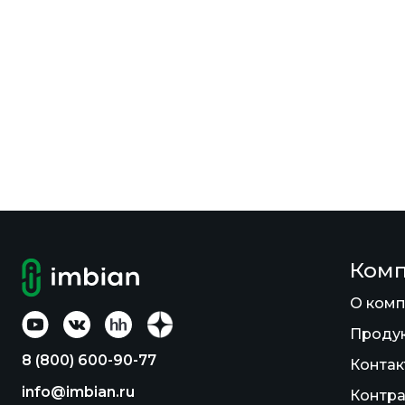
Ком
О ком
Проду
8 (800) 600-90-77
Контак
info@imbian.ru
Контра