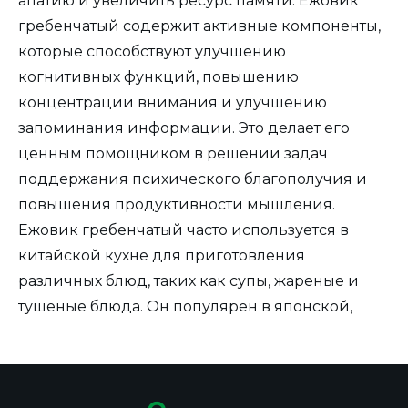
апатию и увеличить ресурс памяти. Ежовик
гребенчатый содержит активные компоненты,
которые способствуют улучшению
когнитивных функций, повышению
концентрации внимания и улучшению
запоминания информации. Это делает его
ценным помощником в решении задач
поддержания психического благополучия и
повышения продуктивности мышления.
Ежовик гребенчатый часто используется в
китайской кухне для приготовления
различных блюд, таких как супы, жареные и
тушеные блюда. Он популярен в японской,
корейской и вьетнамской кухнях. Благодаря
своему особому нежному и слегка
сладковатому вкусу с легким ореховым