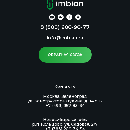
оттенком, ежовик гребенчатый может стать
хорошим дополнением к различным
кулинарным блюдам.
8 (800) 600-90-77
Область применения: в качестве биологически
info@imbian.ru
активной добавки к пище — источника
полисахаридов.
ОБРАТНАЯ СВЯЗЬ
Контакты
Москва, Зеленоград
ул. Конструктора Лукина, д. 14 с.12
+7 (499) 957-83-34
Новосибирская обл.
р.п. Кольцово, ул. Садовая, 2/7
+7 (383) 209-34-54