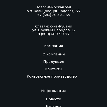
увлажняющим, восстанавливающим и
Новосибирская обл.
антиоксидантным свойствам. Использование
р.п. Кольцово, ул. Садовая, 2/7
+7 (383) 209-34-54
косметики с лецитином помогает
поддерживать состояние кожи, придавая ей
Славянск-на-Кубани
мягкость, эластичность и здоровый вид.
ул. Дружбы Народов, 13
8 (800) 600-90-77
Область применения: в качестве биологически
Компания
активной добавки к пище — дополнительного
О компании
источника фосфолипидов.
Продукция
Контакты
Контрактное производство
Информация
Новости
Карьера