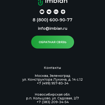
нервных сигналов. Кроме того, витамин D
участвует в производстве серотонина –
гормона, отвечающего за регулирование
8 (800) 600-90-77
настроения и сна.
info@imbian.ru
Область применения: в качестве биологически
активной добавки к пище — дополнительного
ОБРАТНАЯ СВЯЗЬ
источника витамина D3.
Контакты
Москва, Зеленоград
ул. Конструктора Лукина, д. 14 с.12
+7 (499) 957-83-34
Новосибирская обл.
р.п. Кольцово, ул. Садовая, 2/7
+7 (383) 209-34-54