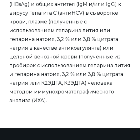
(HBsAg) и общих антител (IgM и/или IgG) к
вирусу Гепатита С (антиHCV) в сыворотке
крови, плазме (полученные с
использованием гепарина лития или
гепарина натрия, 3,2 % или 3,8 % цитрата
натрия в качестве антикоагулянта) или
цельной венозной крови (полученные из
пробирок с использованием гепарина лития
и гепарина натрия, 3,2 % или 3,8 % цитрата
натрия или К2ЭДТА, К3ЭДТА) человека
методом иммунохроматографического
анализа (ИХА).
Область тестовой линии HBsAg определяет
наличие антигена HBsAg (субтипы ayw2,
ayw3, adw2) в исследуемом образце: